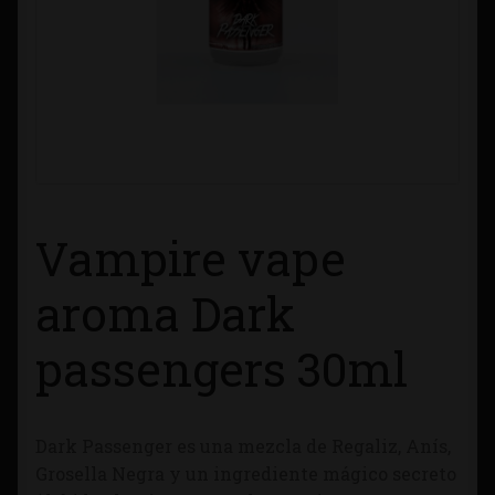
Contacto
Información sobre Envíos
Métodos de Pago
Métodos de Pago
Vampire vape
Mi Cuenta
aroma Dark
Política de Cookies
passengers 30ml
Política de Privacidad
Dark Passenger es una mezcla de Regaliz, Anís,
Quienes Somos
Grosella Negra y un ingrediente mágico secreto