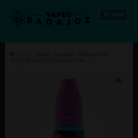
Ir
Ir
Menú
a
al
la
contenido
navegación
Inicio
Inicio
Tienda
Líquidos
Vampire vape
Advertencias Legales
VAMPIRE VAPE HEISENBERG 10 ML
Aviso Legal
Blog
Carrito
Checkout
Condiciones de compra