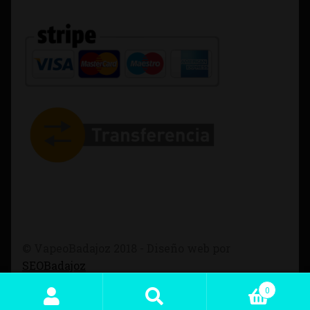
© VapeoBadajoz 2018 - Diseño web por
SEOBadajoz
0
Buscar
Buscar