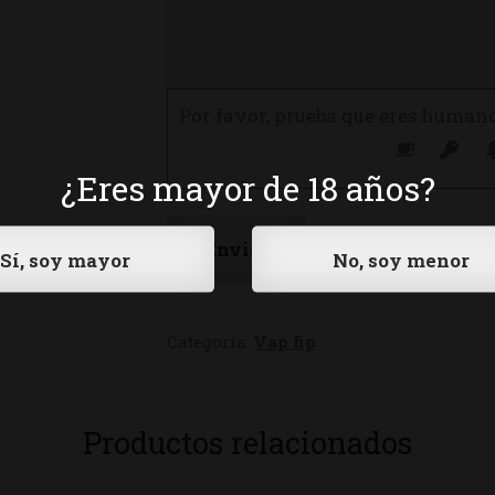
Por favor, prueba que eres human
¿Eres mayor de 18 años?
Categoría:
Vap fip
Productos relacionados