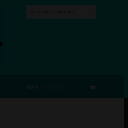
Buscar
Buscar
por:
0,00
€
0 productos
to