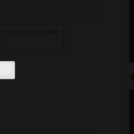
o seleccionando el
llave
.