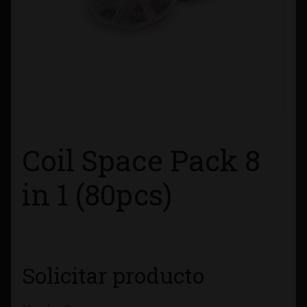
Contacto
Información sobre Envíos
Métodos de Pago
Métodos de Pago
Coil Space Pack 8
Mi Cuenta
in 1 (80pcs)
Política de Cookies
Política de Privacidad
Solicitar producto
Quienes Somos