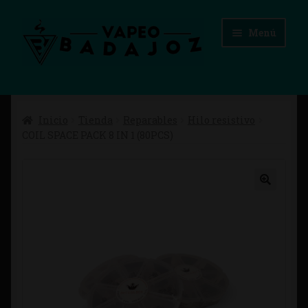
Ir
Ir
Menú
a
al
la
contenido
navegación
Inicio
Inicio
Tienda
Reparables
Hilo resistivo
Advertencias Legales
COIL SPACE PACK 8 IN 1 (80PCS)
Aviso Legal
Blog
Carrito
Checkout
Condiciones de compra