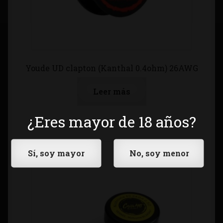
Youde UD clapton (Kanthal 0.4ohm) 26AWG
Leer más
¿Eres mayor de 18 años?