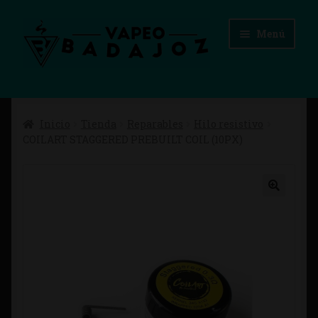
Ir
Ir
Menú
a
al
la
contenido
navegación
Inicio
Inicio
Tienda
Reparables
Hilo resistivo
Advertencias Legales
COILART STAGGERED PREBUILT COIL (10PX)
Aviso Legal
Blog
Carrito
Checkout
Condiciones de compra