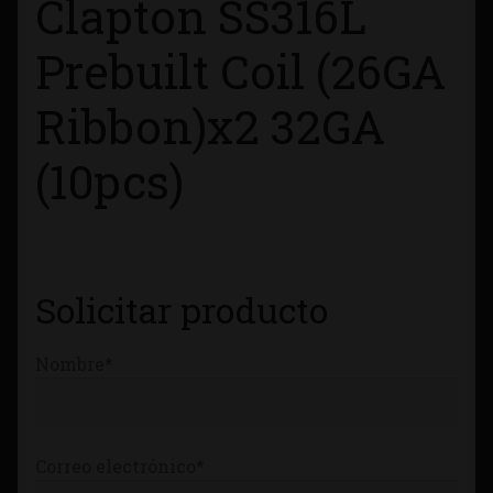
Clapton SS316L
Tienda
Prebuilt Coil (26GA
Ribbon)x2 32GA
(10pcs)
Solicitar producto
Nombre*
Correo electrónico*