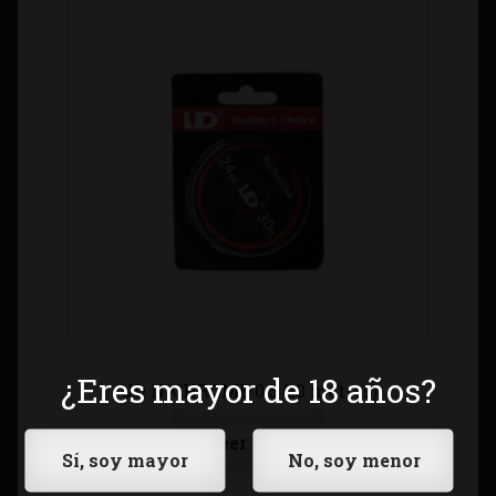
¿Eres mayor de 18 años?
UD NICHROME 0,5 (10 metros)
Leer más