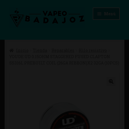
Ir
Ir
Menú
a
al
la
contenido
navegación
Inicio
Inicio
Tienda
Reparables
Hilo resistivo
Advertencias Legales
YOUDE UD 0.15OHM STAGGERED FUSED CLAPTON
SS316L PREBUILT COIL (26GA RIBBON)X2 32GA (10PCS)
Aviso Legal
Blog
Carrito
Checkout
Condiciones de compra