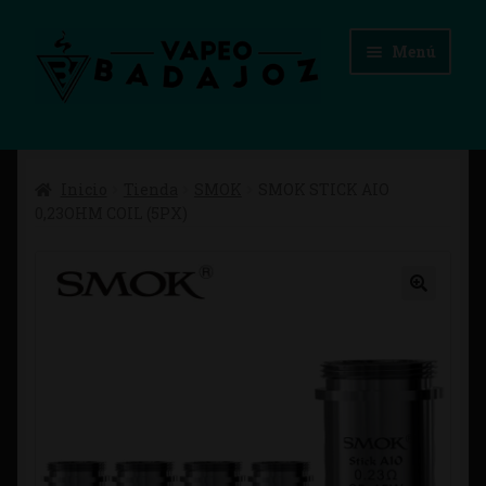
Ir
Ir
Menú
a
al
la
contenido
navegación
Inicio
Inicio
Tienda
SMOK
SMOK STICK AIO
Advertencias Legales
0,23OHM COIL (5PX)
Aviso Legal
Blog
Carrito
Checkout
Condiciones de compra