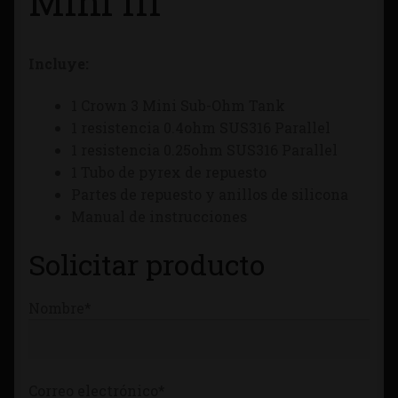
Mini III
Tienda
Incluye:
1 Crown 3 Mini Sub-Ohm Tank
1 resistencia 0.4ohm SUS316 Parallel
1 resistencia 0.25ohm SUS316 Parallel
1 Tubo de pyrex de repuesto
Partes de repuesto y anillos de silicona
Manual de instrucciones
Solicitar producto
Nombre*
Correo electrónico*