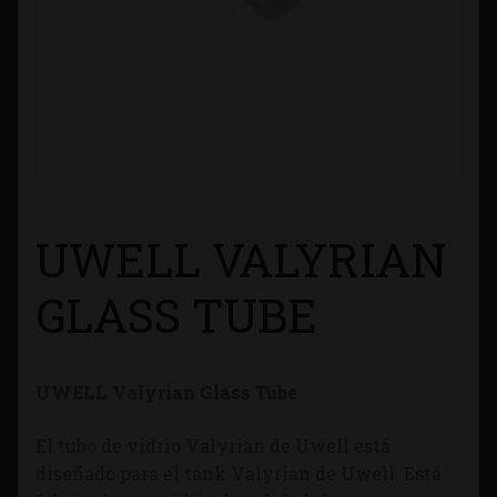
Contacto
Información sobre Envíos
Métodos de Pago
Métodos de Pago
UWELL VALYRIAN
Mi Cuenta
GLASS TUBE
Política de Cookies
UWELL Valyrian Glass Tube
Política de Privacidad
El tubo de vidrio Valyrian de Uwell está
Quienes Somos
diseñado para el tank Valyrian de Uwell. Está