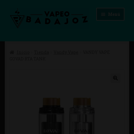
Ir
Ir
Menú
a
al
la
contenido
navegación
Inicio
Inicio
Tienda
Vandy Vape
VANDY VAPE
Advertencias Legales
GOVAD RTA TANK
Aviso Legal
Blog
Carrito
Checkout
Condiciones de compra