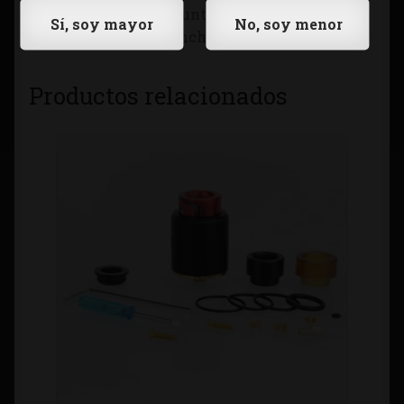
Adaptador de punta de goteo 510
Conexión 510 enchapada en oro
Productos relacionados