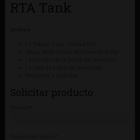
RTA Tank
Tienda
Incluye
1 x Vandy Vape – Govad RTA
14mm Wide Delrin Widebore Drip Tip
1 adaptador de la punta del goteo 510
1 x tubo de vidrio de reemplazo
Repuestos y tornillos
Solicitar producto
Nombre*
Correo electrónico*