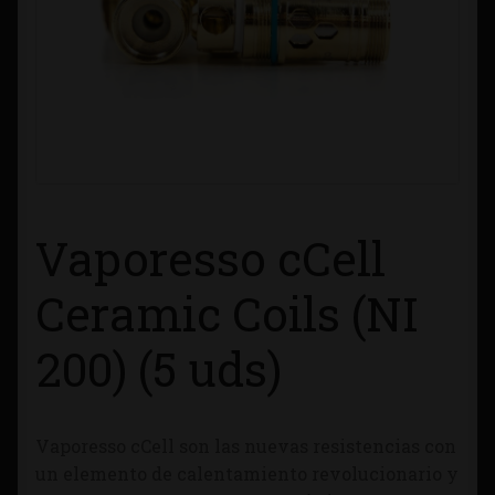
Contacto
Información sobre Envíos
Métodos de Pago
Métodos de Pago
Vaporesso cCell
Mi Cuenta
Ceramic Coils (NI
Política de Cookies
200) (5 uds)
Política de Privacidad
Vaporesso cCell son las nuevas resistencias con
Quienes Somos
un elemento de calentamiento revolucionario y