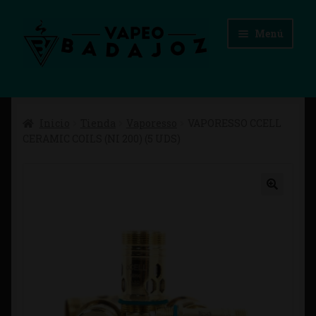
Ir
Ir
Menú
a
al
la
contenido
navegación
Inicio
Inicio
Tienda
Vaporesso
VAPORESSO CCELL
Advertencias Legales
CERAMIC COILS (NI 200) (5 UDS)
Aviso Legal
Blog
Carrito
Checkout
Condiciones de compra