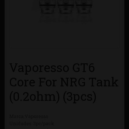
Contacto
Información sobre Envíos
Métodos de Pago
Métodos de Pago
Vaporesso GT6
Mi Cuenta
Core For NRG Tank
Política de Cookies
(0.2ohm) (3pcs)
Política de Privacidad
Marca:Vaporesso
Quienes Somos
Unidades: 3pc/pack