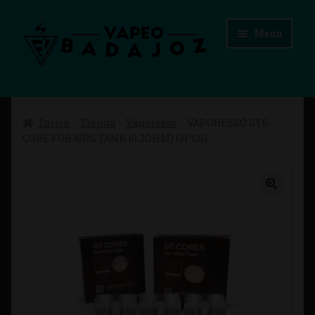
Ir
Ir
Menú
a
al
la
contenido
navegación
Inicio
Inicio
Tienda
Vaporesso
VAPORESSO GT6
Advertencias Legales
CORE FOR NRG TANK (0.2OHM) (3PCS)
Aviso Legal
Blog
Carrito
Checkout
Condiciones de compra