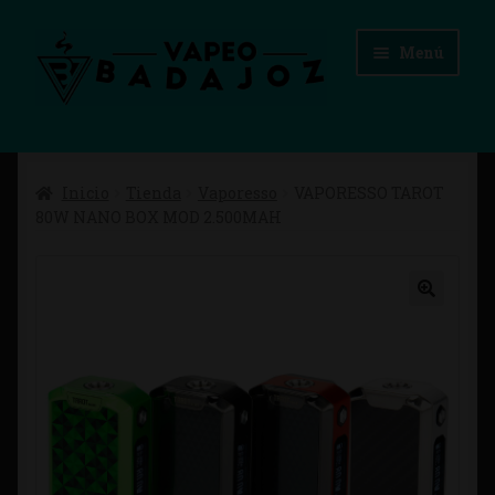
Ir
Ir
Menú
a
al
la
contenido
navegación
Inicio
Inicio
Tienda
Vaporesso
VAPORESSO TAROT
Advertencias Legales
80W NANO BOX MOD 2.500MAH
Aviso Legal
Blog
Carrito
Checkout
Condiciones de compra