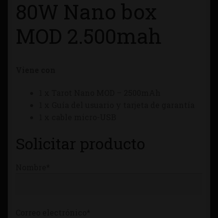
80W Nano box
Tienda
MOD 2.500mah
Viene con
1 x Tarot Nano MOD – 2500mAh
1 x Guía del usuario y tarjeta de garantía
1 x cable micro-USB
Solicitar producto
Nombre*
Correo electrónico*