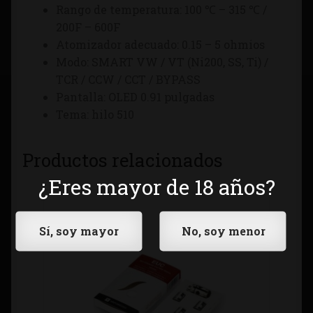
Rango de temperatura: 100 ℃ – 315 ℃ /
200F – 600F
Atomizador adecuado: 0.15 – 5 ohmios
Modo: SMART VW / VT (Ni200, SS, Ti) /
TCR / CCW / CCT / BYPASS
Pantalla: OLED 0.91 pulgadas
Tema: hilo 510
Productos relacionados
¿Eres mayor de 18 años?