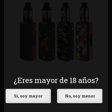
¿Eres mayor de 18 años?
Vaporesso Tarot Mini Kit
Leer más