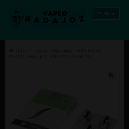
Ir
Ir
Menú
a
al
la
contenido
navegación
Inicio
Inicio
Tienda
Vaporesso
VAPORESSO
Advertencias Legales
TRADITIONAL EUC FOR VECO ONE (5PX)
Aviso Legal
Blog
Carrito
Checkout
Condiciones de compra