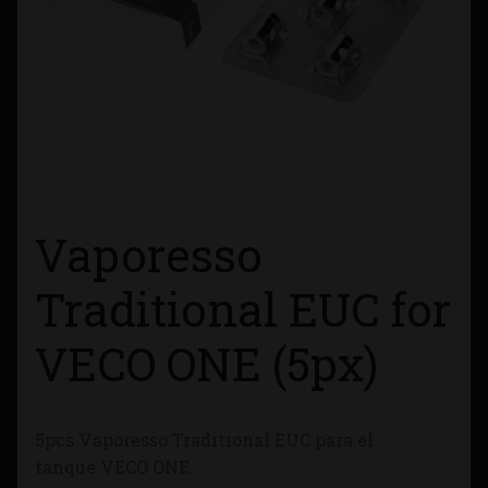
Contacto
Información sobre Envíos
Métodos de Pago
Métodos de Pago
Vaporesso
Mi Cuenta
Traditional EUC for
Política de Cookies
VECO ONE (5px)
Política de Privacidad
5pcs Vaporesso Traditional EUC para el
Quienes Somos
tanque VECO ONE.