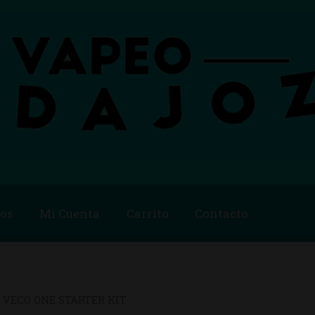
os
Mi Cuenta
Carrito
Contacto
Blog
Carrito
Checkout
Condiciones de compra
Contac
ago
Métodos de Pago
Mi Cuenta
Política de Cookies
 VECO ONE STARTER KIT