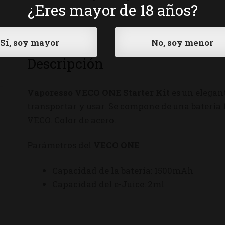
¿Eres mayor de 18 años?
Descripción
Vaporesso VECO ONE Starter Kit
es un elegan
transportar y usar. Se compone de una bater
VECO. Color de acero.
Parámetros del
VECO ONE
Capacidad de la batería: 1500mAh
Capacidad del e-Juice: 2ml