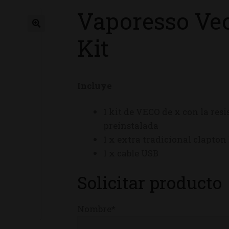
Vaporesso Vec
ienda
Kit
Incluye
1 kit de VECO de x con la re
preinstalada
1 x extra tradicional clapto
1 x cable USB
Solicitar producto
Nombre*