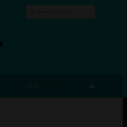
Buscar
Buscar
por:
0,00
€
0 productos
to