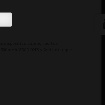
te dispositivo vaping, fácil de
ía 1500mAh VECO ONE y 2ml de tanque