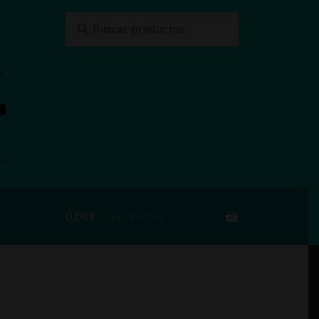
Buscar
Buscar
por:
0,00
€
0 productos
to