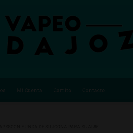
os
Mi Cuenta
Carrito
Contacto
Blog
Carrito
Checkout
Condiciones de compra
Contac
ago
Métodos de Pago
Mi Cuenta
Política de Cookies
APESOON FUNDA DE SILICONA PARA EL AL85