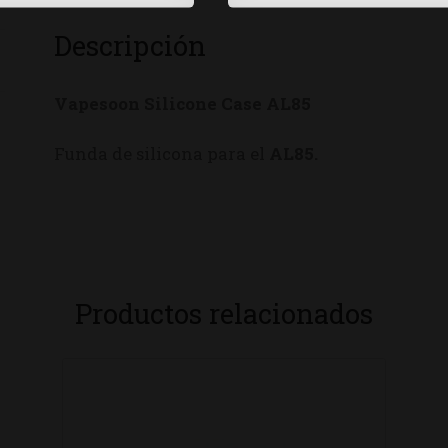
Descripción
Vapesoon Silicone Case AL85
Funda de silicona para el
AL85
.
Productos relacionados