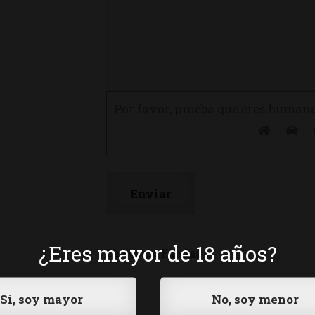
Por favor, prueba que eres human
¿Eres mayor de 18 años?
Categoría:
Fundas