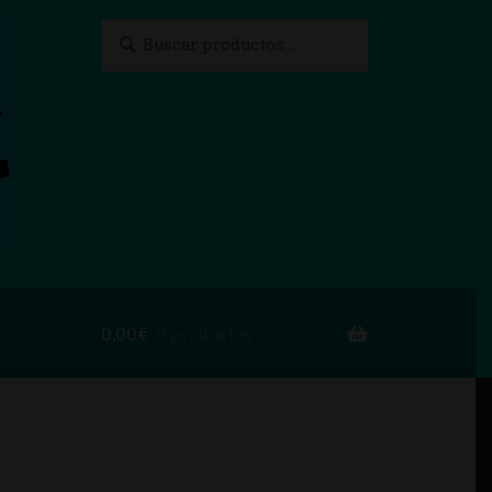
Buscar
Buscar
por:
0,00
€
0 productos
to