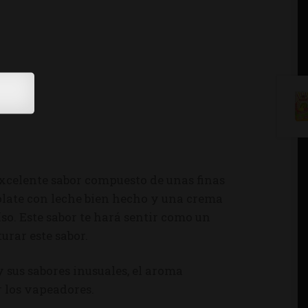
xcelente sabor compuesto de unas finas
olate con leche bien hecho y una crema
íso. Este sabor te hará sentir como un
rar este sabor.
 y sus sabores inusuales, el aroma
 los vapeadores.