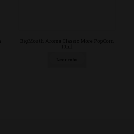
n
BigMouth Aroma Classic More PopCorn
10ml
Leer más