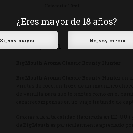
Categoría:
10ml
¿Eres mayor de 18 años?
Descripción
BigMouth Aroma Classic Bounty Hunter
BigMouth Aroma Classic Bounty Hunter
un e
virutas de coco, un trozo de un magnífico choc
de vainilla para que te sientas como en el para
cazarrecompensas en un viaje tratando de captu
Gracias a la alta calidad (fabricada en EE. UU.)
de
BigMouth
es particularmente apreciado por