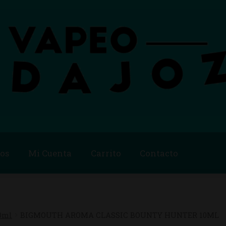
os
Mi Cuenta
Carrito
Contacto
Blog
Carrito
Checkout
Condiciones de compra
Contac
ago
Métodos de Pago
Mi Cuenta
Política de Cookies
0ml
BIGMOUTH AROMA CLASSIC BOUNTY HUNTER 10ML