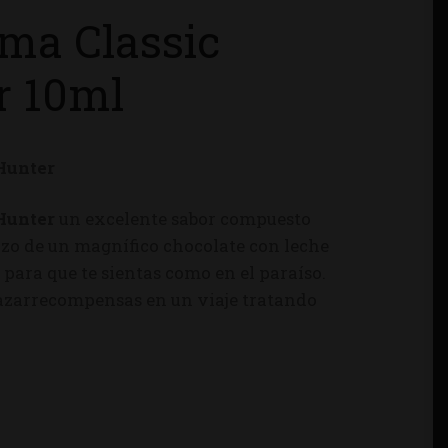
ma Classic
r 10ml
Hunter
Hunter
un excelente sabor compuesto
rozo de un magnífico chocolate con leche
para que te sientas como en el paraíso.
cazarrecompensas en un viaje tratando