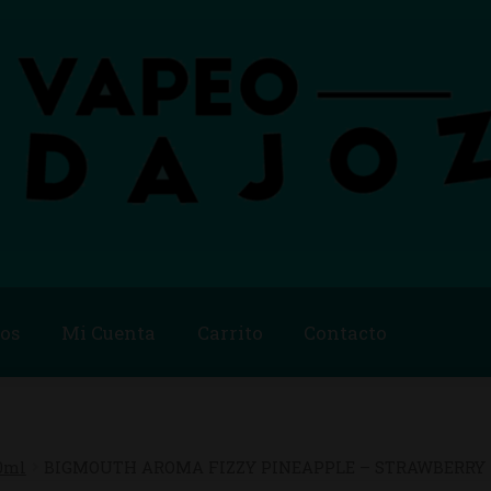
os
Mi Cuenta
Carrito
Contacto
Blog
Carrito
Checkout
Condiciones de compra
Contac
ago
Métodos de Pago
Mi Cuenta
Política de Cookies
0ml
BIGMOUTH AROMA FIZZY PINEAPPLE – STRAWBERRY