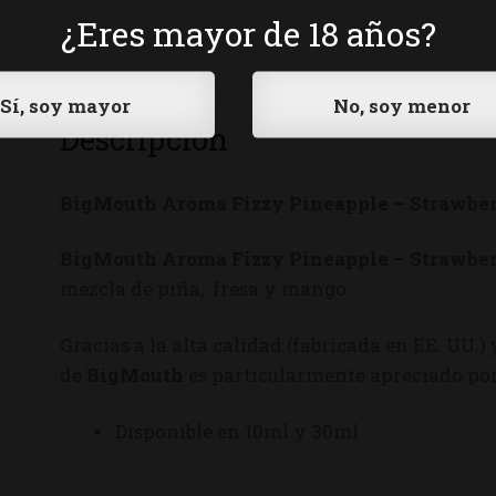
¿Eres mayor de 18 años?
Descripción
BigMouth Aroma Fizzy Pineapple – Strawbe
BigMouth Aroma Fizzy Pineapple – Strawbe
mezcla de piña, fresa y mango
Gracias a la alta calidad (fabricada en EE. UU.)
de
BigMouth
es particularmente apreciado por
Disponible en 10ml y 30ml