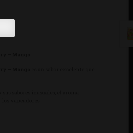
rry – Mango
rry – Mango
es un sabor excelente que
 y sus sabores inusuales, el aroma
 los vapeadores.