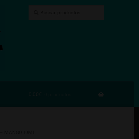
Buscar
Buscar
por:
0,00
€
0 productos
to
 – MANGO 10ML