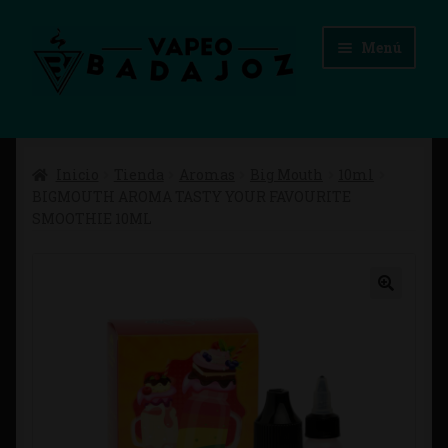
Ir
Ir
Menú
a
al
la
contenido
navegación
Inicio
Inicio
Tienda
Aromas
Big Mouth
10ml
Advertencias Legales
BIGMOUTH AROMA TASTY YOUR FAVOURITE
SMOOTHIE 10ML
Aviso Legal
Blog
Carrito
Checkout
Condiciones de compra