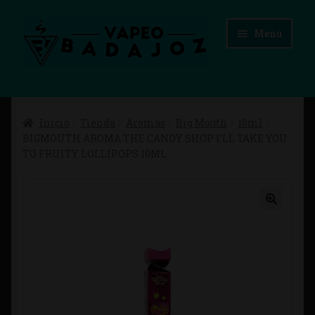
Ir
Ir
Menú
a
al
la
contenido
navegación
Inicio
Inicio
Tienda
Aromas
Big Mouth
10ml
Advertencias Legales
BIGMOUTH AROMA THE CANDY SHOP I’LL TAKE YOU
TO FRUITY LOLLIPOPS 10ML
Aviso Legal
Blog
Carrito
Checkout
Condiciones de compra