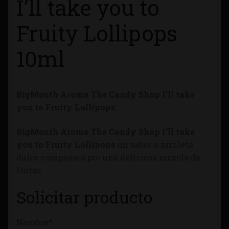
I’ll take you to
Tienda
Fruity Lollipops
10ml
BigMouth Aroma The Candy Shop I’ll take
you to Fruity Lollipops
BigMouth Aroma The Candy Shop I’ll take
you to Fruity Lollipops
un sabor a piruleta
dulce compuesta por una deliciosa mezcla de
frutas.
Solicitar producto
Nombre*