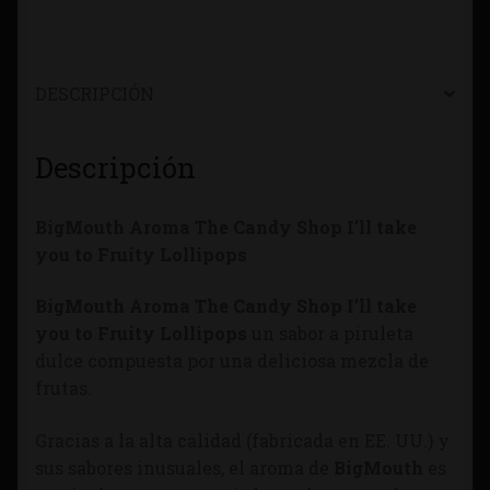
DESCRIPCIÓN
Descripción
BigMouth Aroma The Candy Shop I’ll take
you to Fruity Lollipops
BigMouth Aroma The Candy Shop I’ll take
you to Fruity Lollipops
un sabor a piruleta
dulce compuesta por una deliciosa mezcla de
frutas.
Gracias a la alta calidad (fabricada en EE. UU.) y
sus sabores inusuales, el aroma de
BigMouth
es