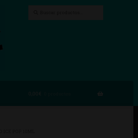
Buscar
Buscar
por:
0,00
€
0 productos
to
 ICE POP 10ML