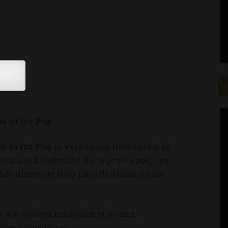
u to Ice Pop
u to Ice Pop
el verano sin helados no es
cos a tu alrededor? No te preocupes, nos
r diferente listo para disfrutar de un
 y sus sabores inusuales, el aroma
 los vapeadores.