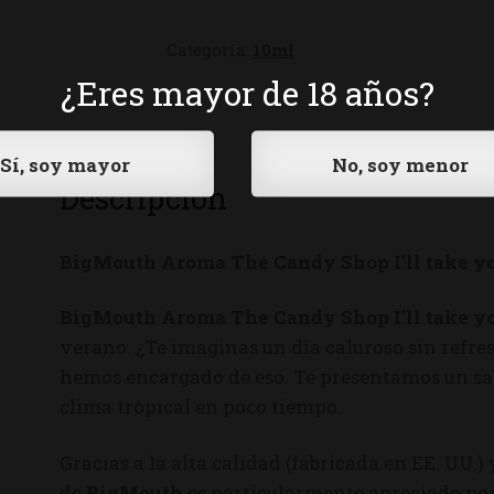
Categoría:
10ml
¿Eres mayor de 18 años?
Descripción
BigMouth Aroma The Candy Shop I’ll take yo
BigMouth Aroma The Candy Shop I’ll take yo
verano. ¿Te imaginas un día caluroso sin refres
hemos encargado de eso. Te presentamos un sabo
clima tropical en poco tiempo.
Gracias a la alta calidad (fabricada en EE. UU.)
de
BigMouth
es particularmente apreciado por