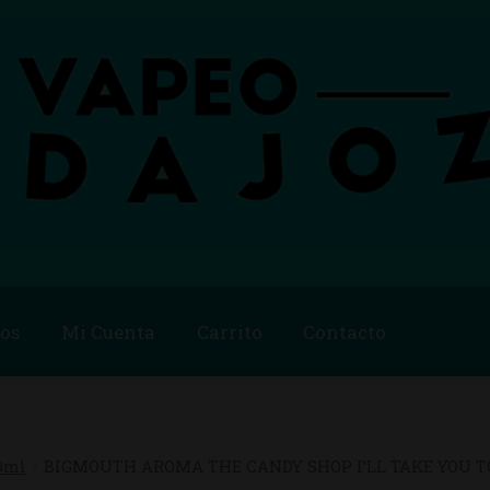
os
Mi Cuenta
Carrito
Contacto
Blog
Carrito
Checkout
Condiciones de compra
Contac
ago
Métodos de Pago
Mi Cuenta
Política de Cookies
0ml
BIGMOUTH AROMA THE CANDY SHOP I’LL TAKE YOU TO