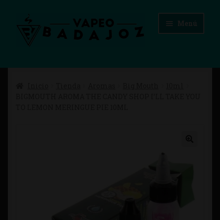
Ir
Ir
Menú
a
al
la
contenido
navegación
Inicio
Inicio
Tienda
Aromas
Big Mouth
10ml
Advertencias Legales
BIGMOUTH AROMA THE CANDY SHOP I’LL TAKE YOU
TO LEMON MERINGUE PIE 10ML
Aviso Legal
Blog
Carrito
Checkout
Condiciones de compra