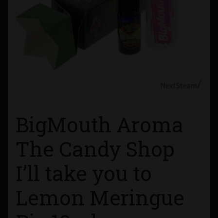
Contacto
Información sobre Envíos
Métodos de Pago
Métodos de Pago
BigMouth Aroma
Mi Cuenta
The Candy Shop
Política de Cookies
I’ll take you to
Política de Privacidad
Lemon Meringue
Quienes Somos