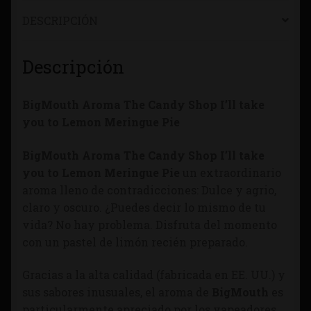
DESCRIPCIÓN
Descripción
BigMouth Aroma The Candy Shop I’ll take
you to Lemon Meringue Pie
BigMouth Aroma The Candy Shop I’ll take
you to Lemon Meringue Pie
un extraordinario
aroma lleno de contradicciones: Dulce y agrio,
claro y oscuro. ¿Puedes decir lo mismo de tu
vida? No hay problema. Disfruta del momento
con un pastel de limón recién preparado.
Gracias a la alta calidad (fabricada en EE. UU.) y
sus sabores inusuales, el aroma de
BigMouth
es
particularmente apreciado por los vapeadores.