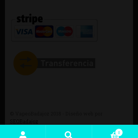
© VapeoBadajoz 2018 - Diseño web por
SEOBadajoz
0