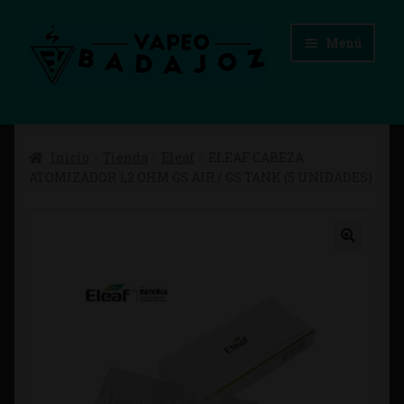
Ir
Ir
Menú
a
al
la
contenido
navegación
Inicio
Inicio
Tienda
Eleaf
ELEAF CABEZA
Advertencias Legales
ATOMIZADOR 1,2 OHM GS AIR / GS TANK (5 UNIDADES)
Aviso Legal
Blog
Carrito
Checkout
Condiciones de compra