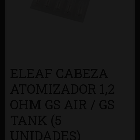
Contacto
Información sobre Envíos
Métodos de Pago
Métodos de Pago
ELEAF CABEZA
Mi Cuenta
ATOMIZADOR 1,2
Política de Cookies
OHM GS AIR / GS
Política de Privacidad
TANK (5
Quienes Somos
UNIDADES)