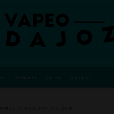
os
Mi Cuenta
Carrito
Contacto
Blog
Carrito
Checkout
Condiciones de compra
Contac
ago
Métodos de Pago
Mi Cuenta
Política de Cookies
REBUILT ALIEN CLAPTON COIL (2 PCS)