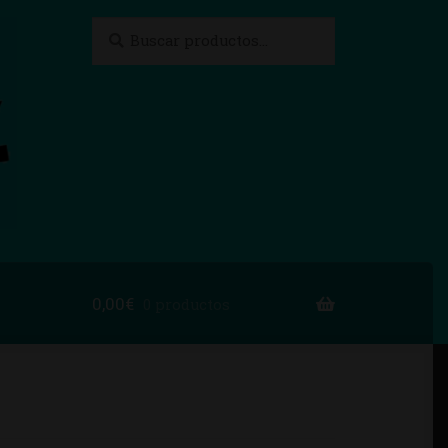
Buscar
Buscar
por:
0,00
€
0 productos
to