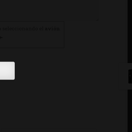
o seleccionando el
avión
.