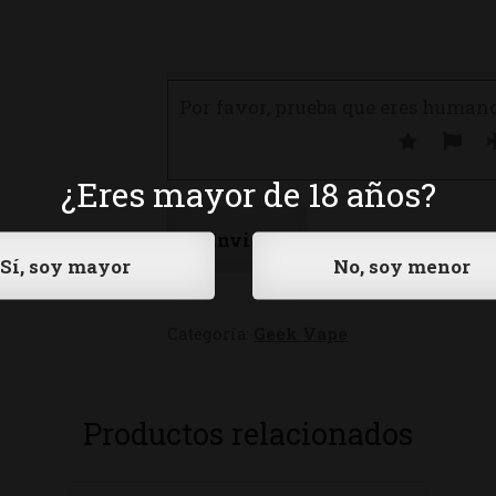
Por favor, prueba que eres human
¿Eres mayor de 18 años?
Categoría:
Geek Vape
Productos relacionados