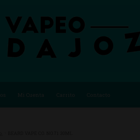
os
Mi Cuenta
Carrito
Contacto
Blog
Carrito
Checkout
Condiciones de compra
Contac
ago
Métodos de Pago
Mi Cuenta
Política de Cookies
o.
BEARD VAPE CO. NO.71 30ML