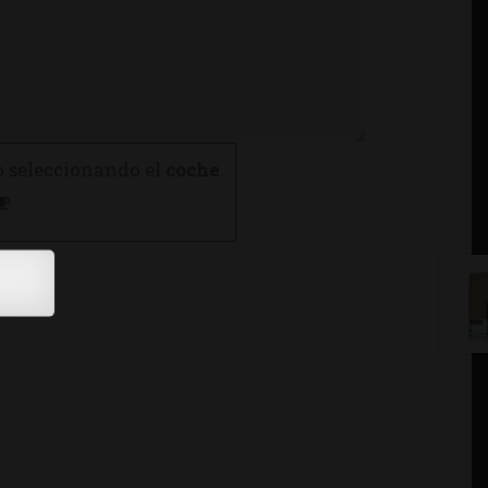
o seleccionando el
coche
.