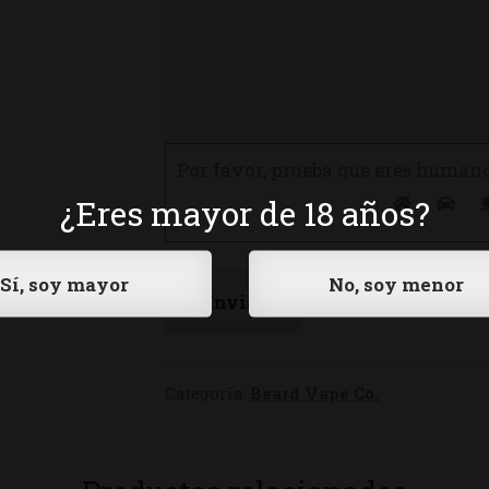
Por favor, prueba que eres human
¿Eres mayor de 18 años?
Categoría:
Beard Vape Co.