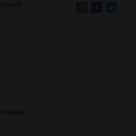
i Carrito
EOBadajoz