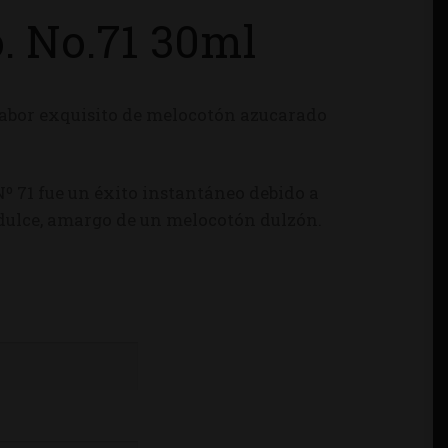
. No.71 30ml
abor exquisito de melocotón azucarado
 Nº 71 fue un éxito instantáneo debido a
r dulce, amargo de un melocotón dulzón.