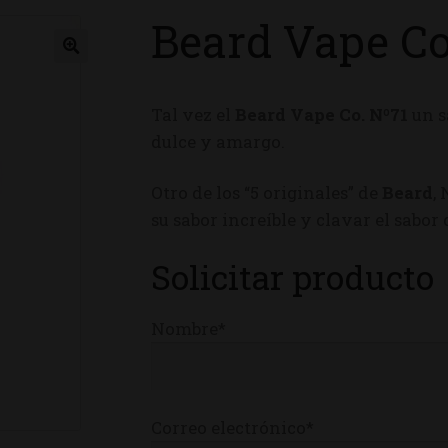
Beard Vape Co
ienda
Tal vez el
Beard Vape Co. Nº71
un s
dulce y amargo.
Otro de los “5 originales” de
Beard
,
su sabor increíble y clavar el sabo
Solicitar producto
Nombre*
Correo electrónico*