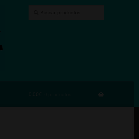
Buscar
Buscar
por:
0,00
€
0 productos
to