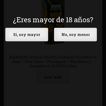
¿Eres mayor de 18 años?
BigMouth Aroma Smooth Summer Strawberry
Jam – Aloe Vera – Pineapple – Blackberry –
Gooseberry (SAPBG) 10ml
Leer más