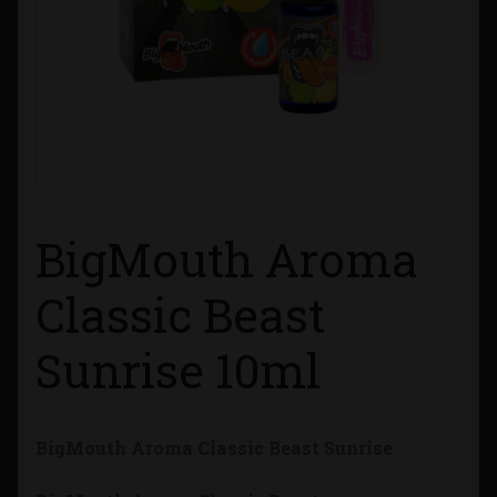
Contacto
Información sobre Envíos
Métodos de Pago
Métodos de Pago
BigMouth Aroma
Mi Cuenta
Classic Beast
Política de Cookies
Sunrise 10ml
Política de Privacidad
BigMouth Aroma Classic Beast Sunrise
Quienes Somos